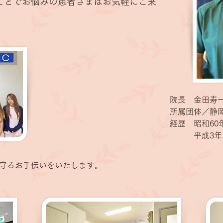
ことでお悩みの患者さまは
お気軽にご来
院長 金田寿
所属団体／静
経歴 昭和60
平成3年10
守るお手伝いをいたします。