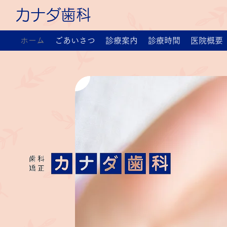
カナダ歯科
ホーム
ごあいさつ
診療案内
診療時間
医院概要
ザザシティ浜松中央館