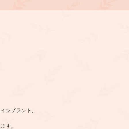
周病治療
ニング
らインプラント、
。
ります。