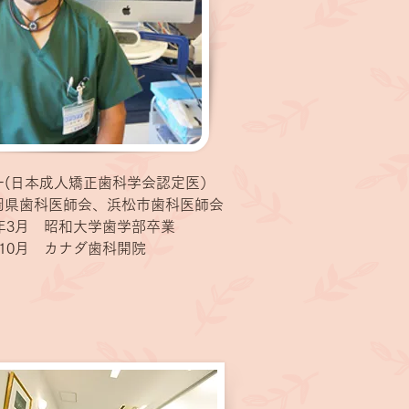
一(日本成人矯正歯科学会認定医）
岡県歯科医師会、浜松市歯科医師会
年3月 昭和大学歯学部卒業
月 カナダ歯科開院